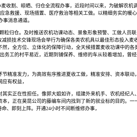
麦收割、晾晒、归仓全流程办事，近段时间以来，为破解农机
展应急救援、现场措置、医疗救治等相关工做。以精细务实的暖
办事消息通道。
粮颗粒归仓。及时推送农机功课动态、景象形象预警、工做人员
麦机收减损技术交锋现场会举行为确保各类农机具以最佳形态投入
然，全方位、立体化的保障行动，全天候措置麦收功课中的各类
外出务工的村平易近，近期到铺保养、维修的车从较着增加，曾
节精准发力，为高效有序推进夏收工做，精准安排、资本联动，
网应有权益，
其实正在性担任。像郭大姐如许，组建外来机手、农机经纪人、
资本，正在昊昆公司的藤编车间内找到了新的就业标的目的。一
待命、即刻上阵。开通24小时不间断维修办事，