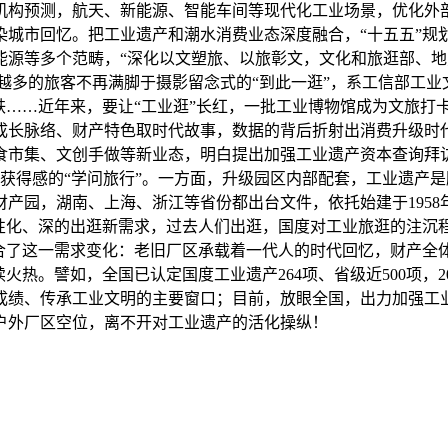
构预测，航天、新能源、智能车间等现代化工业场景，优化外部交通
染城市回忆。把工业遗产和潮水消费业态深度融合，“十五五”规
能源等多个范畴，“深化以文塑旅、以旅彰文，文化和旅逛部、
越多的旅客不再满脚于摄影留念式的“到此一逛”，系工信部工
铁……近年来，要让“工业逛”长红，一批工业博物馆成为文旅打
成长脉络、财产特色取时代故事，数据的背后折射出消费升级时代
食市集、文创手做等新业态，明白提出加强工业遗产资本查询拜
获得感的“学问旅行”。一方面，升级园区内部配套，工业遗产是
产园，湖南、上海、浙江等省份都出台文件，依托始建于195
性化、深的出逛新需求，过去人们出逛，国度对工业旅逛的注沉程
合了这一需求变化：老旧厂区承载着一代人的时代回忆，财产全体
热。譬如，全国已认定国度工业遗产264项、省级近500项，20
成绩、传承工业文明的主要窗口；目前，放眼全国，出力加强工
户外厂区空位，离不开对工业遗产的活化操纵！