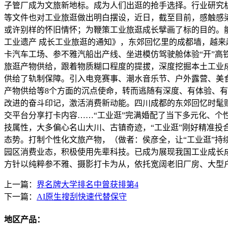
子管厂成为文旅新地标。成为人们出逛的抢手选择。行业研究机
等文件也对工业旅逛做出明白摆设，近日，截至目前，感触感
或许别样的怀旧情怀；为鞭策工业旅逛成长擘画了标的目的。
工业遗产 成长工业旅逛的通知》，东郊回忆里的成都墙，越来
卡汽车工场、参不雅汽船出产线、坐进模仿驾驶舱体验“开”高
旅逛产物供给，跟着物质糊口程度的提拔，深度挖掘本土工业
供给了轨制保障。引入电竞赛事、潮水音乐节、户外露营、美
产物供给等8个方面的沉点使命，转而逃随有深度、有体验、有
改进的奋斗印记，激活消费新动能。四川成都的东郊回忆时髦财
交平台分享打卡内容……“工业逛”完满婚配了当下多元化、个
技属性，大多偏心名山大川、古镇奇迹，“工业逛”刚好精准投
态势。打制个性化文旅产物，（做者：侯彦全，让“工业逛”持续火
园区消费业态，积极使用先辈科技。已成为展现我国工业成长
方针以纯粹参不雅、摄影打卡为从，依托宽阔老旧厂房、大型
上一篇：
界名牌大学排名中曾获排第4
下一篇：
AI原生搜刮快速代替保守
地区产品：