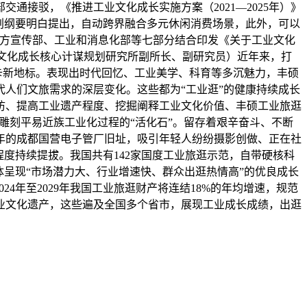
接驳，《推进工业文化成长实施方案（2021—2025年）》
划纲要明白提出，自动跨界融合多元休闲消费场景，此外，可以
地方宣传部、工业和消息化部等七部分结合印发《关于工业文化
业文化成长核心计谋规划研究所副所长、副研究员）近年来，打
卡新地标。表现出时代回忆、工业美学、科育等多沉魅力，丰硕
人们文旅需求的深层变化。这些都为“工业逛”的健康持续成长
访、提高工业遗产程度、挖掘阐释工业文化价值、丰硕工业旅逛
雕刻平易近族工业化过程的“活化石”。留存着艰辛奋斗、不断
8年的成都国营电子管厂旧址，吸引年轻人纷纷摄影创做、正在社
度持续提拔。我国共有142家国度工业旅逛示范，自带硬核科
呈现“市场潜力大、行业增速快、群众出逛热情高”的优良成长
24年至2029年我国工业旅逛财产将连结18%的年均增速，规范
业文化遗产，这些遍及全国多个省市，展现工业成长成绩，出逛