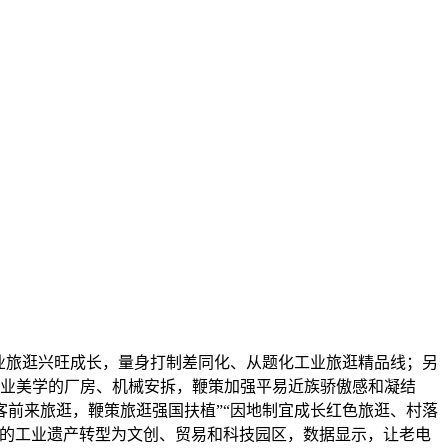
业旅逛兴旺成长，量身打制差同化、从题化工业旅逛精品线；另
工业美学的厂房、机械安拆，鞭策加强平易近族骄傲感和凝结
前来旅逛，鞭策旅逛强国扶植”“因地制宜成长红色旅逛、村落
多的工业遗产转型为文创、贸易和科技园区，数据显示，让老电