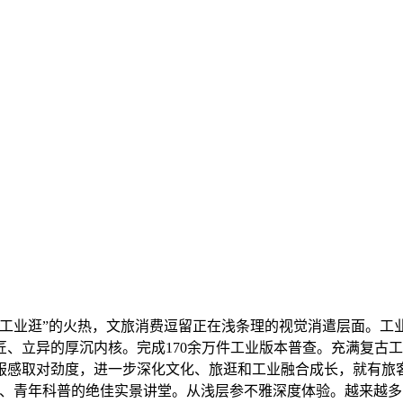
“工业逛”的火热，文旅消费逗留正在浅条理的视觉消遣层面。工
、立异的厚沉内核。完成170余万件工业版本普查。充满复古
服感取对劲度，进一步深化文化、旅逛和工业融合成长，就有旅客
学、青年科普的绝佳实景讲堂。从浅层参不雅深度体验。越来越