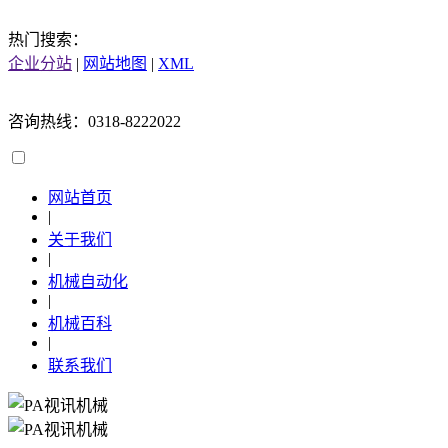
热门搜索：
企业分站
|
网站地图
|
XML
咨询热线：0318-8222022
网站首页
|
关于我们
|
机械自动化
|
机械百科
|
联系我们