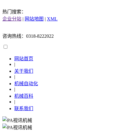
热门搜索：
企业分站
|
网站地图
|
XML
咨询热线：0318-8222022
网站首页
|
关于我们
|
机械自动化
|
机械百科
|
联系我们