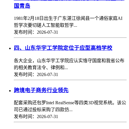
国青岛
1981年2月18日出生于广东湛江徐闻县一个通俗家庭AI
哲学次要切磋人工智能取哲学...
发布时间：2026-07-31
四、山东华宇工学院定位于应型高档学校
各大企业，山东华宇工学院应认实恪守国度和我省公布
的相关教育法令、律例和...
发布时间：2026-07-31
跨境电子商务行业领先
配套采购还包罗Intel RealSense等四类3D视觉系统。该公
司已通过投标采购了四款仿...
发布时间：2026-07-31