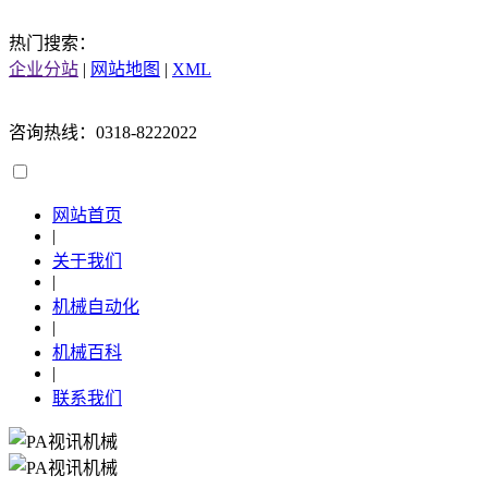
热门搜索：
企业分站
|
网站地图
|
XML
咨询热线：0318-8222022
网站首页
|
关于我们
|
机械自动化
|
机械百科
|
联系我们