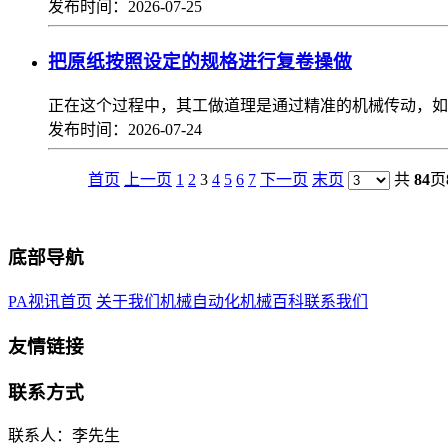
发布时间：2026-07-25
把原纸按照设定的规格进行复卷操做
正在这个过程中，其工做道理是通过精准的机械传动，如常见的 1
发布时间：2026-07-24
首页
上一页
1
2
3
4
5
6
7
下一页
末页
共
84
页
底部导航
PA视讯首页
关于我们
机械自动化
机械百科
联系我们
友情链接
联系方式
联系人：李先生