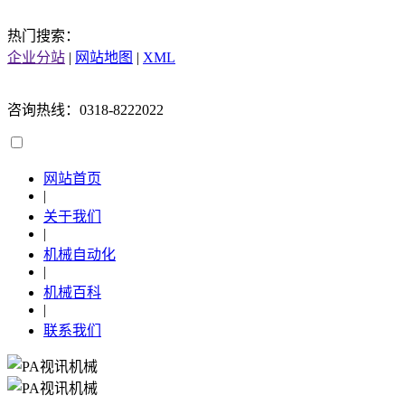
热门搜索：
企业分站
|
网站地图
|
XML
咨询热线：0318-8222022
网站首页
|
关于我们
|
机械自动化
|
机械百科
|
联系我们